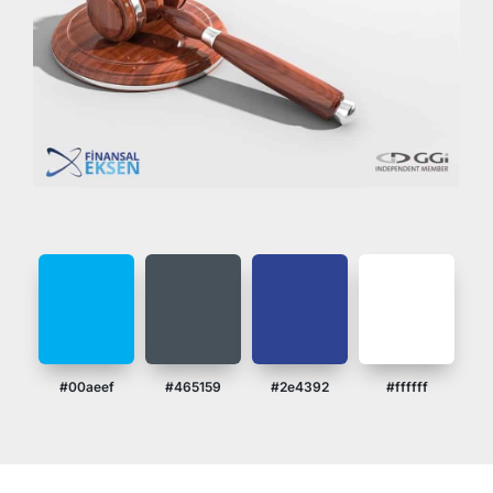
#00aeef
#465159
#2e4392
#ffffff